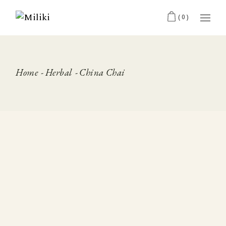
Skip
to
(0)
the
content
Home
Herbal
China Chai